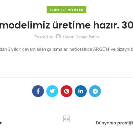
GÜNCEL PROJELER
 modelimiz üretime hazır. 30.
Posted by
Harun Kenan Şahin
dan 3 yıldır devam eden çalışmalar neticesinde ARGE’si ve dizaynı b
ün
Dünyanın prestijli