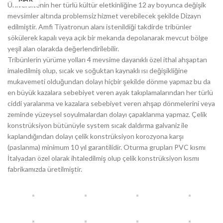
Üniversitenin her türlü kültür eletkinliğine 12 ay boyunca değişik
mevsimler altında problemsiz hizmet verebilecek şekilde Dizayn
edilmiştir. Amfi Tiyatronun alanı istenildiği takdirde tribünler
sökülerek kapalı veya açık bir mekanda depolanarak mevcut bölge
yeşil alan olarakda değerlendirilebilir.
Tribünlerin yürüme yolları 4 mevsime dayanıklı özel ithal ahşaptan
imaledilmiş olup, sıcak ve soğuktan kaynaklı ısı değişikliğine
mukavemeti olduğundan dolayı hiçbir şekilde dönme yapmaz bu da
en büyük kazalara sebebiyet veren ayak takıplamalarından her türlü
ciddi yaralanma ve kazalara sebebiyet veren ahşap dönmelerini veya
zeminde yüzeysel soyulmalardan dolayı çapaklanma yapmaz. Çelik
konstrüksiyon bütünüyle system sıcak daldırma galvaniz ile
kaplandığından dolayı çelik konstrüksiyon korozyona karşı
(paslanma) minimum 10 yıl garantilidir. Oturma grupları PVC kısmı
İtalyadan özel olarak ihtaledilmiş olup çelik konstrüksiyon kısmı
fabrikamızda üretilmiştir.