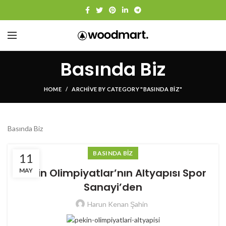
Basında Biz
HOME
ARCHIVE BY CATEGORY "BASINDA BIZ"
Basında Biz
BASINDA BIZ
11
Pekin Olimpiyatlar’nın Altyapısı Spor
MAY
Sanayi’den
Harun Kenan Şahin