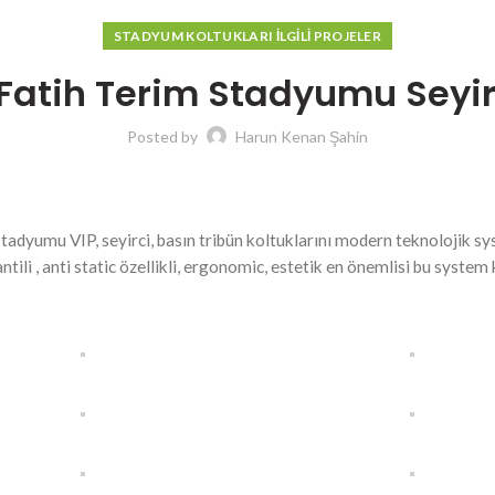
STADYUM KOLTUKLARI İLGILI PROJELER
Fatih Terim Stadyumu Seyirc
Posted by
Harun Kenan Şahin
tadyumu VIP, seyirci, basın tribün koltuklarını modern teknolojik s
antili , anti static özellikli, ergonomic, estetik en önemlisi bu syst