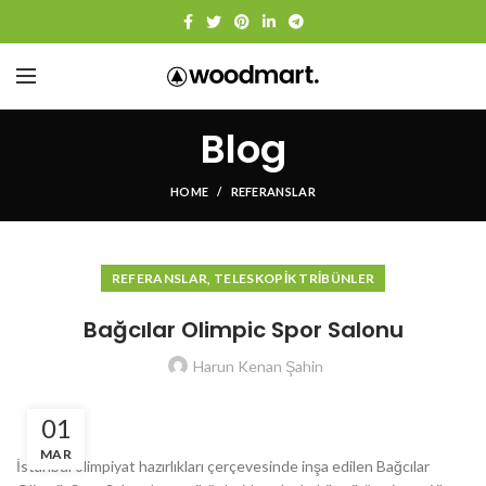
Blog
HOME
REFERANSLAR
,
REFERANSLAR
TELESKOPIK TRIBÜNLER
Bağcılar Olimpic Spor Salonu
Harun Kenan Şahin
01
MAR
İstanbul olimpiyat hazırlıkları çerçevesinde inşa edilen Bağcılar