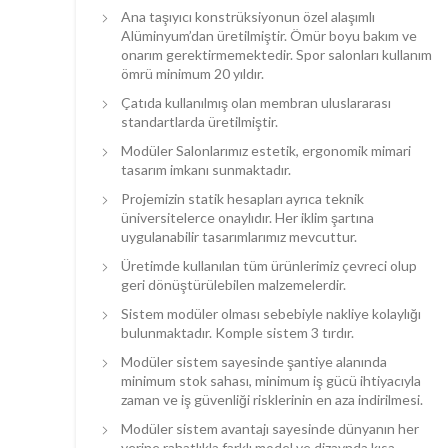
Ana taşıyıcı konstrüksiyonun özel alaşımlı
Alüminyum’dan üretilmiştir. Ömür boyu bakım ve
onarım gerektirmemektedir. Spor salonları kullanım
ömrü minimum 20 yıldır.
Çatıda kullanılmış olan membran uluslararası
standartlarda üretilmiştir.
Modüler Salonlarımız estetik, ergonomik mimari
tasarım imkanı sunmaktadır.
Projemizin statik hesapları ayrıca teknik
üniversitelerce onaylıdır. Her iklim şartına
uygulanabilir tasarımlarımız mevcuttur.
Üretimde kullanılan tüm ürünlerimiz çevreci olup
geri dönüştürülebilen malzemelerdir.
Sistem modüler olması sebebiyle nakliye kolaylığı
bulunmaktadır. Komple sistem 3 tırdır.
Modüler sistem sayesinde şantiye alanında
minimum stok sahası, minimum iş gücü ihtiyacıyla
zaman ve iş güvenliği risklerinin en aza indirilmesi.
Modüler sistem avantajı sayesinde dünyanın her
yerine rahatlıkla farklı model ve dizaynda kısa