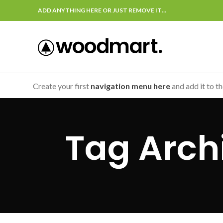
ADD ANYTHING HERE OR JUST REMOVE IT…
Create your first
navigation menu here
and add it to t
Tag Arch