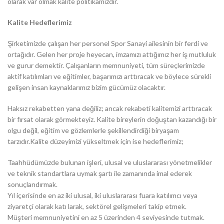
olarak var olmak kalite politikamızdır.
Kalite Hedeflerimiz
Şirketimizde çalışan her personel Spor Sanayi ailesinin bir ferdi ve
ortağıdır. Gelen her proje heyecan, imzamızı attığımız her iş mutluluk
ve gurur demektir. Çalışanların memnuniyeti, tüm süreçlerimizde
aktif katılımları ve eğitimler, başarımızı arttıracak ve böylece sürekli
gelişen insan kaynaklarımız bizim gücümüz olacaktır.
Haksız rekabetten yana değiliz; ancak rekabeti kalitemizi arttıracak
bir fırsat olarak görmekteyiz. Kalite bireylerin doğuştan kazandığı bir
olgu değil, eğitim ve gözlemlerle şekillendirdiği biryaşam
tarzıdır.Kalite düzeyimizi yükseltmek için ise hedeflerimiz;
Taahhüdümüzde bulunan işleri, ulusal ve uluslararası yönetmelikler
ve teknik standartlara uymak şartı ile zamanında imal ederek
sonuçlandırmak.
Yıl içerisinde en az iki ulusal, iki uluslararası fuara katılımcı veya
ziyaretçi olarak katı larak, sektörel gelişmeleri takip etmek.
Müşteri memnuniyetini en az 5 üzerinden 4 seviyesinde tutmak.